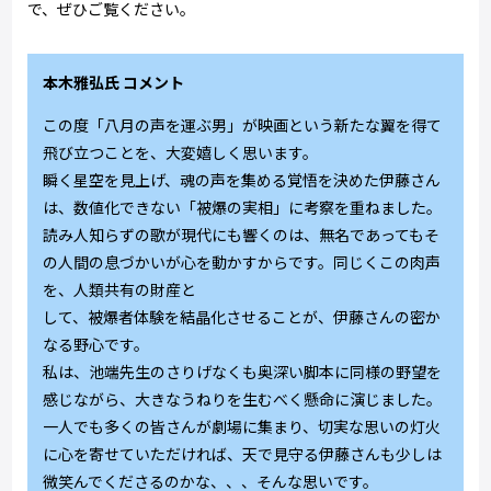
で、ぜひご覧ください。
本木雅弘氏 コメント
この度「八月の声を運ぶ男」が映画という新たな翼を得て
飛び立つことを、大変嬉しく思います。
瞬く星空を見上げ、魂の声を集める覚悟を決めた伊藤さん
は、数値化できない「被爆の実相」に考察を重ねました。
読み人知らずの歌が現代にも響くのは、無名であってもそ
の人間の息づかいが心を動かすからです。同じくこの肉声
を、人類共有の財産と
して、被爆者体験を結晶化させることが、伊藤さんの密か
なる野心です。
私は、池端先生のさりげなくも奥深い脚本に同様の野望を
感じながら、大きなうねりを生むべく懸命に演じました。
一人でも多くの皆さんが劇場に集まり、切実な思いの灯火
に心を寄せていただければ、天で見守る伊藤さんも少しは
微笑んでくださるのかな、、、そんな思いです。