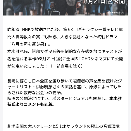
昨年8月NHKで放送された後、第 63 回ギャラクシー賞テレビ部
門大賞等数々の賞にも輝き、大きな話題となった終戦ドラマ
「八月の声を運ぶ男」。
本木雅弘氏、阿部サダヲ氏等圧倒的な存在感を放つキャストが
名を連ねる本作が8月21日(金)に全国のTOHOシネマズにて公開
が決定いたしました！（一部劇場を除く）
長崎に暮らし日本全国を渡り歩いて被爆者の声を集め続けたジ
ャーナリスト・伊藤明彦さんの実話を基に、原爆によってもた
らされた数奇な出会いの物語。
映画の公開決定に伴い、ポスタービジュアルも解禁し、
本木雅
弘氏よりコメントも到着
。
劇場空間の大スクリーンと5.1chサラウンドの極上の音響環境