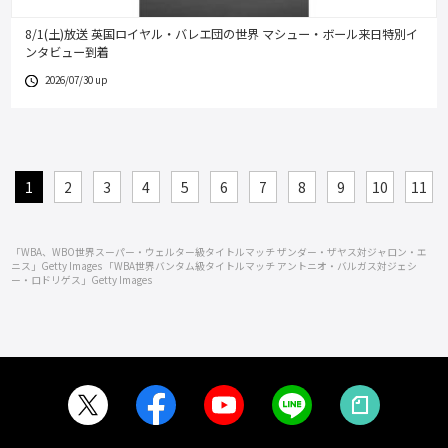
8/1(土)放送 英国ロイヤル・バレエ団の世界 マシュー・ボール来日特別イ
ンタビュー到着
2026/07/30 up
1
2
3
4
5
6
7
8
9
10
11
「WBA、WBO世界スーパー・ウェルター級タイトルマッチ ザンダー・ザヤス対ジャロン・エ
ニス」Getty Images
「WBA世界バンタム級タイトルマッチ アントニオ・バルガス対ジェシ
ー・ロドリゲス」Getty Images