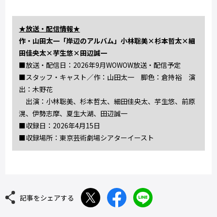
★放送・配信情報★
作・山田太一「岸辺のアルバム」小林聡美×杉本哲太×細
田佳央太×芋生悠×田辺誠一
■放送・配信日：2026年9⽉WOWOW放送‧配信予定
■スタッフ‧キャスト／作：山田太一 脚色：倉持裕 演
出：木野花
出演：小林聡美、杉本哲太、細田佳央太、芋生悠、前原
滉、伊勢志摩、夏生大湖、田辺誠一
■収録⽇：2026年4⽉15⽇
■収録場所：東京芸術劇場シアターイースト
記事をシェアする