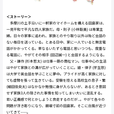
＜ストーリー＞
多摩川の土手沿いに一軒家のマイホームを構える田島家は、
一見平和で平凡な四人家族だ。母・則子 (小林聡美) は専業主
婦。日々の家事に追われ、家族とのやり取り以外は殆ど会話の
ない毎日を送っている。とある日中、家に一人でいると無言電
話がかかってくる。単なるいたずら電話と思いつつも、度重な
る電話に、やがてその相手 (田辺誠一) と会話するようになる。
父・謙作 (杉本哲太) は仕事一筋の商社マン。仕事中心の生活
はやがて家族との溝が広がっていくことに。娘・律子 (芋生悠)
は大学で英会話を学ぶことに夢中。プライドが高く家族に対し
ても虚勢を張って生きている。受験を控える高校生の息子・繁
(細田佳央太) はなかなか勉強に身が入らないが、あるとき意図
せず家族3人の隠された事情を知ってしまい大いに混乱する。
若い正義感で何とかしようと奔走するのだが...。やがて各々の
問題が浮き彫りになり、崩壊寸前の田島家。そこに台風が近づ
いてきて----。