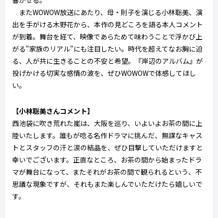
響かせる。
またWOWOW放送にあたり、母・則子を演じる小林聡美、演
出を手がける木野花から、本作の見どころを語る本人コメント
が到着。舞台を経て、映像であらためて味わうことで浮かび上
がる"家族のリアル"にも注目したい。時代を超えてなお胸に迫
る、人が共に生きることの不安と希望。『岸辺のアルバム』が
投げかける切実な感情の波を、ぜひWOWOWで体感してほし
い。
【小林聡美さんコメント】
西池袋に吹き荒れた嵐は、大阪を巡り、いよいよお茶の間に上
陸いたします。誰もが唸る名作ドラマに挑んだ、無謀なキャス
トとスタッフの汗と涙の結晶を、ぜひ目撃していただけますと
幸いでございます。正直なところ、お茶の間から始まったドラ
マが舞台になって、またそれがお茶の間で観られるという、不
思議な現象ですが、それもまた楽しんでいただけたら嬉しいで
す。