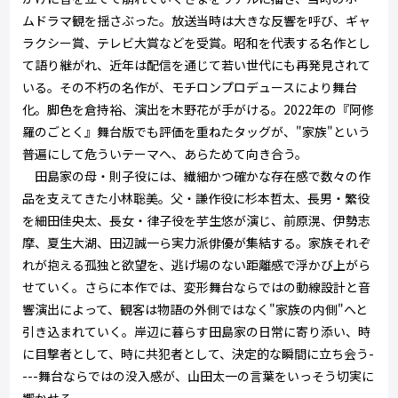
ムドラマ観を揺さぶった。放送当時は大きな反響を呼び、ギャ
ラクシー賞、テレビ大賞などを受賞。昭和を代表する名作とし
て語り継がれ、近年は配信を通じて若い世代にも再発見されて
いる。その不朽の名作が、モチロンプロデュースにより舞台
化。脚色を倉持裕、演出を木野花が手がける。2022年の『阿修
羅のごとく』舞台版でも評価を重ねたタッグが、"家族"という
普遍にして危ういテーマへ、あらためて向き合う。
田島家の母・則子役には、繊細かつ確かな存在感で数々の作
品を支えてきた小林聡美。父・謙作役に杉本哲太、長男・繁役
を細田佳央太、長女・律子役を芋生悠が演じ、前原滉、伊勢志
摩、夏生大湖、田辺誠一ら実力派俳優が集結する。家族それぞ
れが抱える孤独と欲望を、逃げ場のない距離感で浮かび上がら
せていく。さらに本作では、変形舞台ならではの動線設計と音
響演出によって、観客は物語の外側ではなく"家族の内側"へと
引き込まれていく。岸辺に暮らす田島家の日常に寄り添い、時
に目撃者として、時に共犯者として、決定的な瞬間に立ち会う-
---舞台ならではの没入感が、山田太一の言葉をいっそう切実に