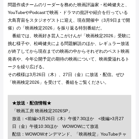
問題作成チームのリーダーを務めた映画評論家・松崎健夫と、
YouTubeやPodcastで映画・ドラマの批評や紹介を行っている
大島育宙をスタジオゲストに迎え、現在開催中（3月9日まで開
催）の「映画検定2026」を振り返る特別番組だ。
番組では、映画好き芸人こがけんが「映画検定2026」受験に
挑む様子や、松崎健夫による問題解説のほか、レギュラー放送
が終了してから現在までの映画の中からそれぞれのベスト映画
発表や、今年公開予定の期待の映画について、映画愛溢れるト
ークを繰り広げる。
その模様は3月26日（木）、27日（金）に放送・配信。ぜひ
「映画検定2026」を受けて、番組をご覧ください。
★放送・配信情報★
「映画工房 映画検定2026SP」
放送：<前編>3月26日（木）午後7:30ほか <後編>3月27
日（金）午後10:30ほか WOWOWにて放送
配信：WOWOWオンデマンド、「映画検定」YouTubeチャ