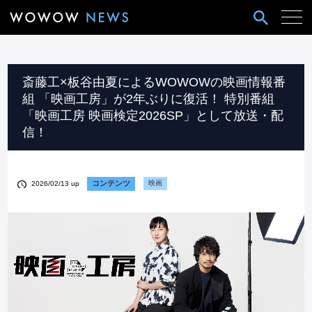
斎藤工×板谷由夏によるWOWOWの映画情報番
組 「映画工房」が2年ぶりに復活！ 特別番組
「映画工房 映画検定2026SP」として放送・配
信！
コンテンツ
映画
2026/02/13 up