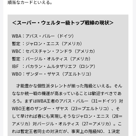
順当なカードといえる。
＜スーパー・ウェルター級トップ戦線の現状＞
WBA：アバス・バルー（ドイツ）
暫定 ：ジャロン・エニス（アメリカ）
WBC：セバスチャン・フンドラ（アメリカ）
暫定 ：バージル・オルティス（アメリカ）
IBF ：バカラン・ムルタザリエフ（ロシア）
WBO：ザンダー・ザヤス（プエルトリコ）
才能豊かな個性派タレントが揃った階級といえる。そん
ななか統一戦の機運が高まっていることは歓迎すべきであ
ろう。まずはWBA王者のアバス・バルー（31＝ドイツ）対
WBO王者のザンダー・ザヤス（23＝プエルトリコ）、そ
して早ければ春にも実現しそうなジャロン・エニス（28＝
アメリカ）対バージル・オルティス（27＝アメリカ）。こ
れは暫定王者同士の対決だが、事実上の階級NO．１決定