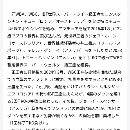
元WBA、WBC、IBF世界スーパー・ライト級王者のコンスタ
ンチン・チュー（ロシア／オーストラリア）を父に持つチュー
は6歳でボクシングを始め、アマチュアを経て2016年12月に22
歳でプロの世界に飛び込んだ。元世界王者のジェフ・ホーン
（オーストラリア）、世界挑戦経験者の井上岳志（ワールドス
ポーツ）、テレル・ゲシェイ（アメリカ）らを下したあと2023
年3月、トニー・ハリソン（アメリカ）を9回TKOで破ってWBO
暫定世界スーパー・ウェルター級王座を獲得。
正王者に昇格後の2024年3月、WBC王座決定戦を兼ねた試合
で流血戦のすえフンドラに敗れ、初黒星を喫するとともにWBO
王座を失った。7ヵ月後、再起をかけてバカラン・ムルタザリ
エフ（ロシア）の持つIBF王座に挑んだが、4度のダウンを喫す
る3回TKOの完敗に終わった。その後、ジョーイ・スペンサー
（アメリカ）戦を挟んでフンドラとの再戦に臨んだが、初回に
ダウンを喫するなど劣勢が続くなか8回の開始を前に棄権した
（7回終了TKO負け）。