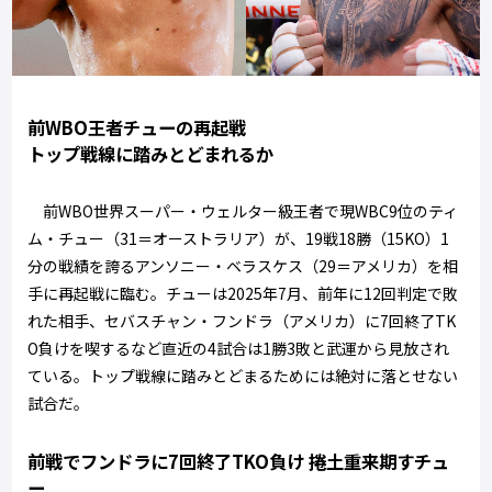
前WBO王者チューの再起戦
トップ戦線に踏みとどまれるか
前WBO世界スーパー・ウェルター級王者で現WBC9位のティ
ム・チュー（31＝オーストラリア）が、19戦18勝（15KO）1
分の戦績を誇るアンソニー・ベラスケス（29＝アメリカ）を相
手に再起戦に臨む。チューは2025年7月、前年に12回判定で敗
れた相手、セバスチャン・フンドラ（アメリカ）に7回終了TK
O負けを喫するなど直近の4試合は1勝3敗と武運から見放され
ている。トップ戦線に踏みとどまるためには絶対に落とせない
試合だ。
前戦でフンドラに7回終了TKO負け 捲土重来期すチュ
ー