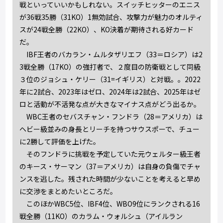
戦といっていいかもしれない。スイッチヒッターのエニス
が36戦35勝（31KO）1無効試合、攻撃力が魅力のオルティ
スが24戦全勝（22KO）、KO決着が期待される好カード
だ。
IBF王者のバカラン・ムルタザリエフ（33＝ロシア）は2
3戦全勝（17KO）の強打者で、２度目の防衛戦として同級
３位のジョシュ・ケリー（31=イギリス）と対戦。。2022
年に2試合、2023年はゼロ、2024年は2試合、2025年はゼ
ロと活動が不活発な点が大きなマイナス点がどう出るか。
WBC王者のセバスチャン・フンドラ（28＝アメリカ）は
ヘビー級並みの身長とリーチを持つサウスポーで、チュー
に2勝して評価を上げた。
そのフンドラに挑戦を予定していた元ウェルター級王者
のキース・サーマン（37＝アメリカ）は自身の負傷でチャ
ンスを逃した。残された時間が少ないことを考えると早め
に交渉をまとめたいところだ。
このほかWBC5位、IBF4位、WBO9位にランクされる16
戦全勝（11KO）のカラム・ウォルシュ（アイルラン