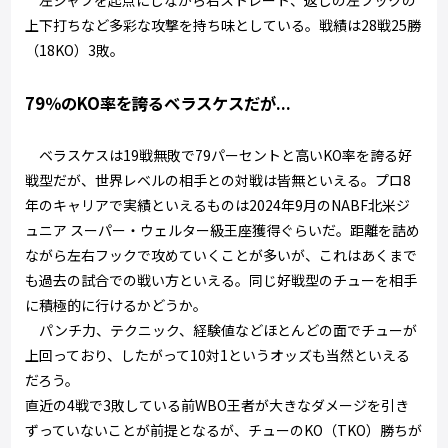
左ジャブを起点にしながら右ストレート、返しの左フックの
上下打ちなど多彩な攻撃を持ち味としている。戦績は28戦25勝
（18KO）3敗。
79％のKO率を誇るベラスケスだが...
ベラスケスは19戦無敗で79パーセントと高いKO率を誇る好
戦型だが、世界レベルの相手との対戦は皆無といえる。プロ8
年のキャリアで実績といえるものは2024年9月のNABF北米ジ
ュニア スーパー・ウェルター級王座獲得ぐらいだ。距離を詰め
ながら左右フックで攻めていくことが多いが、これはあくまで
も過去の試合での戦い方といえる。同じ好戦型のチューを相手
に積極的に行けるかどうか。
パンチ力、テクニック、経験値などほとんどの面でチューが
上回っており、したがって10対1というオッズも当然といえる
だろう。
直近の4戦で3敗している前WBO王者が大きなダメージを引き
ずっていないことが前提となるが、チューのKO（TKO）勝ちが