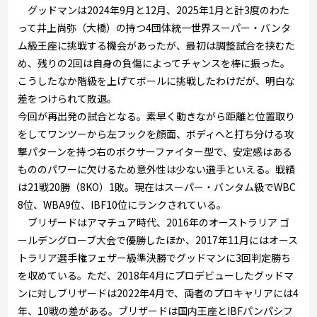
グッドマンは2024年9月と12月、2025年1月と計3度のわた
って井上尚弥（大橋）の持つ4団体統一世界スーパー・バンタ
ム級王座に挑戦する機会があったが、最初は調整試合を挟むた
め、残りの2回は自身の負傷によってチャンスを棒に振った。
こうしたなか階級を上げてボールに挑戦したわけだが、明白な
差をつけられて敗退。
今回が再出発の試合となる。素早く動きながら距離と位置取り
をしてワンツーから左フックを顔面、ボディへと打ち分ける攻
撃パターンを持つ右のボクサーファイター型で、安定感はある
もののパワーに欠けるため意外性は少ない選手といえる。戦績
は21戦20勝（8KO）1敗。現在はスーパー・バンタム級でWBC
8位、WBA9位、IBF10位にランクされている。
ブリザードはアマチュア時代、2016年のオーストラリア ゴ
ールデングローブ大会で優勝したほか、2017年11月にはオース
トラリア選手権フェザー級準決勝でグッドマンに3回判定勝ち
を収めている。ただ、2018年4月にプロデビューしたグッドマ
ンに対しブリザードは2022年4月で、両者のプロキャリアには4
年、10戦の差がある。ブリザードは国内王座とIBFパンパシフ