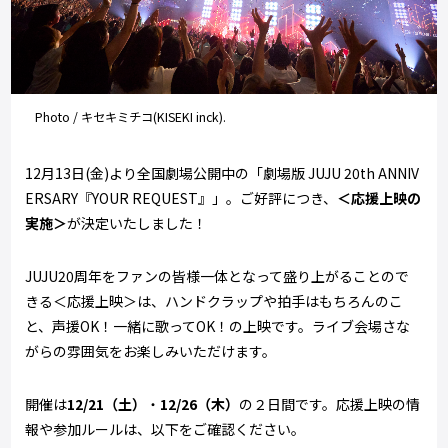
Photo / キセキミチコ(KISEKI inck).
12
月
13
日
(
金
)
より全国劇場公開中の「劇場版
JUJU 20th ANNIV
ERSARY
『
YOUR REQUEST
』」。ご好評につき、
＜応援上映の
実施＞
が決定いたしました！
JUJU20
周年をファンの皆様一体となって盛り上がることので
きる＜応援上映＞は、ハンドクラップや拍手はもちろんのこ
と、声援
OK
！一緒に歌って
OK
！の上映です。ライブ会場さな
がらの雰囲気をお楽しみいただけます。
開催は
12/21
（土）
・
12/26
（木）
の２日間です。応援上映の情
報や参加ルールは、以下をご確認ください。