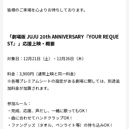
皆様のご来場を心よりお待ちしております。
「劇場版
JUJU 20th ANNIVERSARY
『
YOUR REQUE
ST
』」応援上映・概要
対象日：
12
月
21
日（土）・
12
月
26
日（木）
料金：3,900円（通常上映と同一料金）
※各種プレミアムシートの設定がある劇場に関しては、別途追
加料金が加算されます。
参加ルール：
・完成、応援、声だし、一緒に歌ってもOK！
・曲に合わせてハンドクラップOK！
・ファングッズ（タオル、ペンライト等）の持ち込みOK！