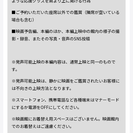
ような応援グッズを肩より上に掲げる行為
■ご予約いただいた座席以外での鑑賞（隣席が空いている
場合も含む）
■映画予告編、本編のほか、本編上映中の館内の様子の撮
影・録音、またその写真・音声の
SNS
投稿
※発声可能上映の本編内容は、通常上映と同一のもので
す。
※発声可能上映は、静かに映画をご鑑賞されたいお客様に
は不向きの上映方法となります。
※スマートフォン、携帯電話など各種端末はマナーモード
にするか電源を
OFF
にしてください。
※映画館にお着替え用スペースはございません。映画館内
でのお着替えはご遠慮ください。