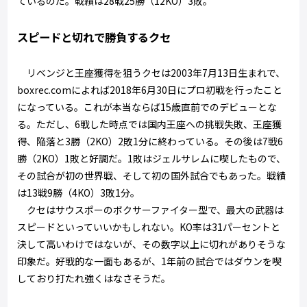
ているのだ。戦績は28戦25勝（12KO）3敗。
スピードと切れで勝負するクセ
リベンジと王座獲得を狙うクセは2003年7月13日生まれで、
boxrec.comによれば2018年6月30日にプロ初戦を行ったこと
になっている。これが本当ならば15歳直前でのデビューとな
る。ただし、6戦した時点では国内王座への挑戦失敗、王座獲
得、陥落と3勝（2KO）2敗1分に終わっている。その後は7戦6
勝（2KO）1敗と好調だ。1敗はジェルサレムに喫したもので、
その試合が初の世界戦、そして初の国外試合でもあった。戦績
は13戦9勝（4KO）3敗1分。
クセはサウスポーのボクサーファイター型で、最大の武器は
スピードといっていいかもしれない。KO率は31パーセントと
決して高いわけではないが、その数字以上に切れがありそうな
印象だ。好戦的な一面もあるが、1年前の試合ではダウンを喫
しており打たれ強くはなさそうだ。