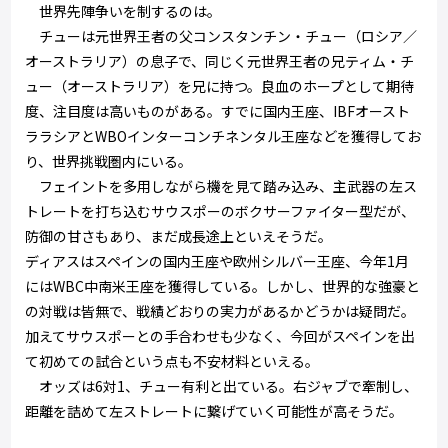
世界先陣争いを制するのは――。
チューは元世界王者の父コンスタンチン・チュー（ロシア／
オーストラリア）の息子で、同じく元世界王者の兄ティム・チ
ュー（オーストラリア）を兄に持つ。良血のホープとして期待
度、注目度は高いものがある。すでに国内王座、IBFオースト
ララシアとWBOインターコンチネンタル王座などを獲得してお
り、世界挑戦圏内にいる。
フェイントを多用しながら機を見て踏み込み、主武器の左ス
トレートを打ち込むサウスポーのボクサーファイター型だが、
防御の甘さもあり、まだ成長途上といえそうだ。
ディアスはスペインの国内王座や欧州シルバー王座、今年1月
にはWBC中南米王座を獲得している。しかし、世界的な強豪と
の対戦は皆無で、戦績どおりの実力があるかどうかは疑問だ。
加えてサウスポーとの手合わせも少なく、今回がスペインを出
て初めての試合という点も不安材料といえる。
オッズは6対1、チュー有利と出ている。右ジャブで牽制し、
距離を詰めて左ストレートに繋げていく可能性が高そうだ。