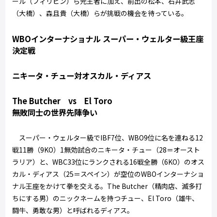
ール（フィリピン）ら元王者に加え、前出の松本、石井武志
（大橋）、森且貴（大橋）らが挑戦の機会を待っている。
WBOインターナショナル スーパー・ウェルター級王座
決定戦
ニキータ・チュー対オスカル・ディアス
The Butcher vs El Toro
無敗同士の世界先陣争い
スーパー・ウェルター級でIBF7位、WBO9位に名を連ねる12
戦11勝（9KO）1無効試合のニキータ・チュー（28＝オースト
ラリア）と、WBC33位にランクされる16戦全勝（6KO）のオス
カル・ディアス（25＝スペイン）が空位のWBOインターナショ
ナル王座をかけて拳を交える。The Butcher（精肉店、滅多打
ちにする男）のニックネームを持つチュー、El Toro（雄牛、
闘牛、勇敢な男）と呼ばれるディアス。