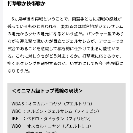
打撃戦か技術戦か
6ヵ月半後の再戦ということで、両選手ともに初戦の感触が
残っているものと思われる。変わるのは試合地がジェルサレム
の地元からクセの地元になるという点だ。パンチャー型であり
ながら迎え撃つ戦い方が目立つジェルサレムが、アウェーでの
試合であることを意識して積極的に仕掛けて出る可能性があ
る。これに対しクセがどう対応するか。打撃戦に応じるのか、
捌くボクシングを選択するのか。いずれにしても今回も接戦に
なりそうだ。
＜ミニマム級トップ戦線の現状＞
WBA S：オスカル・コヤソ（プエルトリコ）
WBC ：メルビン・ジェルサレム（フィリピン）
IBF ：ペドロ・タドゥラン（フィリピン）
WBO ：オスカル・コヤソ（プエルトリコ）