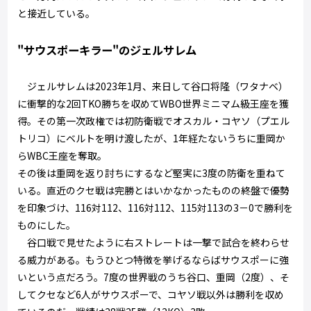
と接近している。
"サウスポーキラー"のジェルサレム
ジェルサレムは2023年1月、来日して谷口将隆（ワタナベ）
に衝撃的な2回TKO勝ちを収めてWBO世界ミニマム級王座を獲
得。その第一次政権では初防衛戦でオスカル・コヤソ（プエル
トリコ）にベルトを明け渡したが、1年経たないうちに重岡か
らWBC王座を奪取。
その後は重岡を返り討ちにするなど堅実に3度の防衛を重ねて
いる。直近のクセ戦は完勝とはいかなかったものの終盤で優勢
を印象づけ、116対112、116対112、115対113の3－0で勝利を
ものにした。
谷口戦で見せたように右ストレートは一撃で試合を終わらせ
る威力がある。もうひとつ特徴を挙げるならばサウスポーに強
いという点だろう。7度の世界戦のうち谷口、重岡（2度）、そ
してクセなど6人がサウスポーで、コヤソ戦以外は勝利を収め