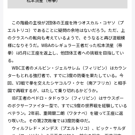
松本流星（帝拳）
この階級の主役が2団体の王座を持つオスカル・コヤソ（プ
エルトリコ）であることに疑問の余地はないだろう。ただ、上
のクラスへの転向も考えているようで、そうなると再び混戦模
様になりそうだ。WBAのレギュラー王者だった松本流星（帝
拳）は5月に王座を返上し、他団体王者への挑戦を目指してい
る。
WBC王者のメルビン・ジェルサレム（フィリピン）はカウン
ターもとれる強打者で、すでに3度の防衛を果たしている。今
回、V3戦で拳を交えたシヤコルワ・クセ（南アフリカ）と相手
国で再戦するが、はたして乗り切れるかどうか。
IBF王者のペドロ・タドゥラン（フィリピン）はサウスポー
のボクサーファイター型で、すでに9度の世界戦を経験している
ベテラン。2年前、重岡銀二朗（ワタナベ）を破って王座に返
り咲いた。その第2次政権では3度防衛中だ。
ウィルフレド・メンデス（プエルトリコ）、ビック・サルダ