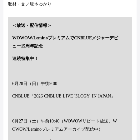
取材・文／坂本ゆかり
＜放送・配信情報＞
WOWOW/Lemino
プレミアムで
CNBLUE
メジャーデビ
ュー
15
周年記念
連続特集中！
6
月
28
日（日）午後
9:00
CNBLUE
「
2026 CNBLUE LIVE '3LOGY' IN JAPAN
」
6
月
27
日（土）午前
10:40
（
WOWOW
リピート放送、
W
OWOW/Lemino
プレミアムアーカイブ配信中）