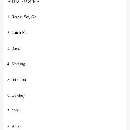
＜セットリスト＞
1. Ready, Set, Go!
2. Catch Me
3. Racer
4. Nothing
5. Intuition
6. Lowkey
7. 99%
8. Bliss