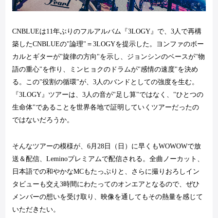
CNBLUE
は
11
年ぶりのフルアルバム『
3LOGY
』で、
3
人で再構
築した
CNBLUE
の"論理"＝
3LOGY
を提示した。ヨンファのボー
カルとギターが"旋律の方向"を示し、ジョンシンのベースが"物
語の重心"を作り、ミンヒョクのドラムが"感情の速度"を決め
る。この"役割の循環"が、
3
人のバンドとしての強度を生む。
『
3LOGY
』ツアーは、
3
人の音が"足し算"ではなく、"ひとつの
生命体"であることを世界各地で証明していくツアーだったの
ではないだろうか。
そんなツアーの模様が、
6
月
28
日（日）に早くも
WOWOW
で放
送＆配信、
Lemino
プレミアムで配信される。全曲ノーカット、
日本語での和やかな
MC
もたっぷりと、さらに撮りおろしイン
タビューも交え
3
時間にわたってのオンエアとなるので、ぜひ
メンバーの想いを受け取り、映像を通してもその熱量を感じて
いただきたい。