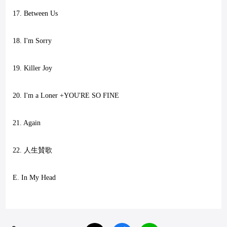
17. Between Us
18. I'm Sorry
19. Killer Joy
20. I'm a Loner +YOU'RE SO FINE
21. Again
22.
人生賛歌
E. In My Head