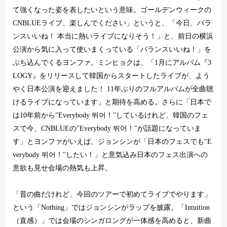
て強くなった姿を表したいという意味。ゴールデンウィークの
CNBLUE
ライブ、楽しんでください」というと、「今日、バラ
ンスいいね！ 本当に熱いライブになりそう！」と、前日の横浜
公演から気に入って使いまくっている「バランスいいね！」を
ぶち込んでくるヨンファ。ミンヒョクは、「
1
月にアルバム『
3
LOGY
』をリリースして韓国からスタートしたライブが、よう
やく日本公演を迎えました！
11
年ぶりのフルアルバムが全曲聴
けるライブになっています」と期待を高める。さらに「日本で
は
10
年前から"
Everybody
뛰어！"しているけれど、韓国のフェ
スで今、
CNBLUE
の"
Everybody
뛰어！"が話題になっていま
す」とヨンファがいえば、ジョンシンが「日本のフェスでも"
E
verybody
뛰어！"したい！」と意気込み日本のフェス出演への
意欲も見せ会場の熱気も上昇。
「昔の曲だけれど、今回のツアーで初めてライブでやります」
という「
Nothing
」ではジョンシンがラップを披露。「
Intuition
（直感）」では会場のシンガロングが一体感を高めると、新曲