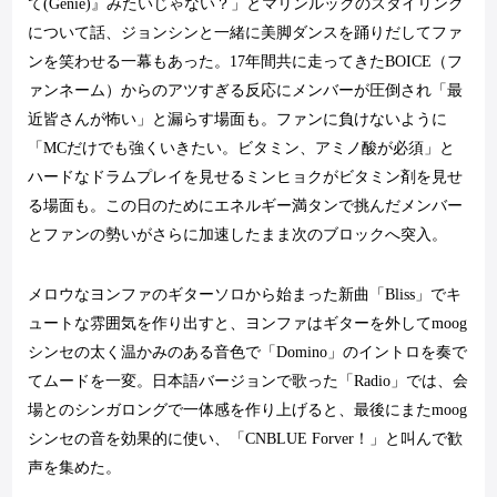
て
(Genie)
』みたいじゃない？」とマリンルックのスタイリング
について話、ジョンシンと一緒に美脚ダンスを踊りだしてファ
ンを笑わせる一幕もあった。
17
年間共に走ってきた
BOICE
（フ
ァンネーム）からのアツすぎる反応にメンバーが圧倒され「最
近皆さんが怖い」と漏らす場面も。ファンに負けないように
「
MC
だけでも強くいきたい。ビタミン、アミノ酸が必須」と
ハードなドラムプレイを見せるミンヒョクがビタミン剤を見せ
る場面も。この日のためにエネルギー満タンで挑んだメンバー
とファンの勢いがさらに加速したまま次のブロックへ突入。
メロウなヨンファのギターソロから始まった新曲「
Bliss
」でキ
ュートな雰囲気を作り出すと、ヨンファはギターを外して
moog
シンセの太く温かみのある音色で「
Domino
」のイントロを奏で
てムードを一変。日本語バージョンで歌った「
Radio
」では、会
場とのシンガロングで一体感を作り上げると、最後にまた
moog
シンセの音を効果的に使い、「
CNBLUE Forver
！」と叫んで歓
声を集めた。