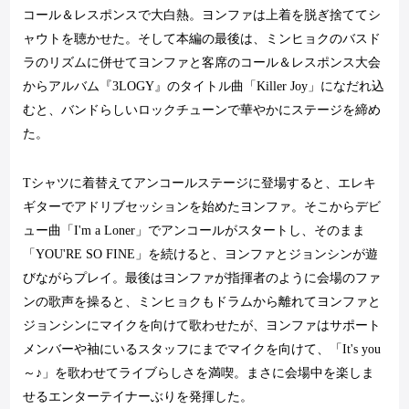
コール＆レスポンスで大白熱。ヨンファは上着を脱ぎ捨ててシ
ャウトを聴かせた。そして本編の最後は、ミンヒョクのバスド
ラのリズムに併せてヨンファと客席のコール＆レスポンス大会
からアルバム『
3LOGY
』のタイトル曲「
Killer Joy
」になだれ込
むと、バンドらしいロックチューンで華やかにステージを締め
た。
T
シャツに着替えてアンコールステージに登場すると、エレキ
ギターでアドリブセッションを始めたヨンファ。そこからデビ
ュー曲「
I'm a Loner
」でアンコールがスタートし、そのまま
「
YOU'RE SO FINE
」を続けると、ヨンファとジョンシンが遊
びながらプレイ。最後はヨンファが指揮者のように会場のファ
ンの歌声を操ると、ミンヒョクもドラムから離れてヨンファと
ジョンシンにマイクを向けて歌わせたが、ヨンファはサポート
メンバーや袖にいるスタッフにまでマイクを向けて、「
It's you
～♪」を歌わせてライブらしさを満喫。まさに会場中を楽しま
せるエンターテイナーぶりを発揮した。