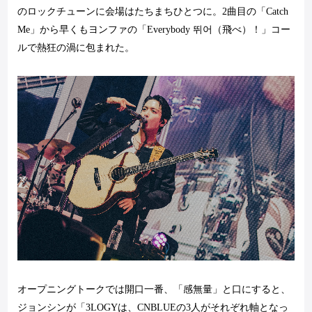
のロックチューンに会場はたちまちひとつに。
2
曲目の「
Catch
Me
」から早くもヨンファの「
Everybody
뛰어（飛べ）！」コー
ルで熱狂の渦に包まれた。
オープニングトークでは開口一番、「感無量」と口にすると、
ジョンシンが「
3LOGY
は、
CNBLUE
の
3
人がそれぞれ軸となっ