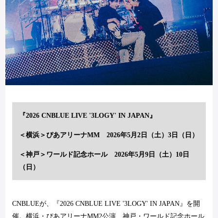
『
2026 CNBLUE LIVE '3LOGY' IN JAPAN
』
＜横浜＞ぴあアリーナ
MM 2026
年
5
月
2
日（土）
3
日（日）
＜神戸＞ワールド記念ホール
2026
年
5
月
9
日（土）
10
日
（日）
CNBLUE
が、『
2026 CNBLUE LIVE '3LOGY' IN JAPAN
』を開
催。横浜・ぴあアリーナ
MM2
公演、神戸・ワールド記念ホール