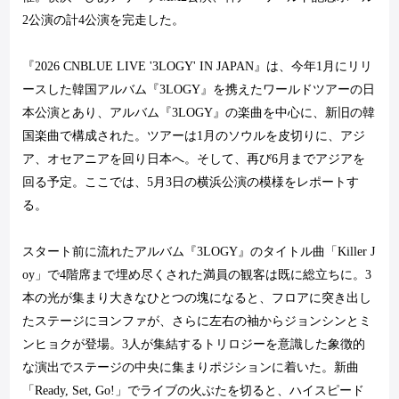
2
公演の計
4
公演を完走した。
『
2026 CNBLUE LIVE '3LOGY' IN JAPAN
』は、今年
1
月にリリ
ースした韓国アルバム『
3LOGY
』を携えたワールドツアーの日
本公演とあり、アルバム『
3LOGY
』の楽曲を中心に、新旧の韓
国楽曲で構成された。ツアーは
1
月のソウルを皮切りに、アジ
ア、オセアニアを回り日本へ。そして、再び
6
月までアジアを
回る予定。ここでは、
5
月
3
日の横浜公演の模様をレポートす
る。
スタート前に流れたアルバム『
3LOGY
』のタイトル曲「
Killer J
oy
」で
4
階席まで埋め尽くされた満員の観客は既に総立ちに。
3
本の光が集まり大きなひとつの塊になると、フロアに突き出し
たステージにヨンファが、さらに左右の袖からジョンシンとミ
ンヒョクが登場。
3
人が集結するトリロジーを意識した象徴的
な演出でステージの中央に集まりポジションに着いた。新曲
「
Ready, Set, Go!
」でライブの火ぶたを切ると、ハイスピード