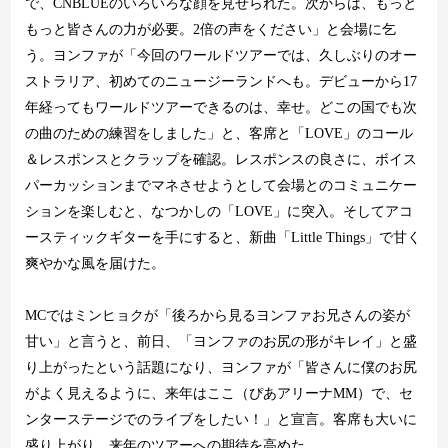
で、
CNBLUE
のいろいろな顔を見せられた。次からは、もっと
もっと皆さんの力が必要。
2
倍の声をください」と会場に乞
う。ヨンファが「今回のワールドツアーでは、久しぶりのオー
ストラリア、初めてのニュージーランドへも。デビューから
17
年経ってもワールドツアーできるのは、幸せ。どこの国でも次
の曲のための練習をしました」と、客席と「
LOVE
」のコール
＆レスポンスとクラップを確認。レスポンスの良さに、ボイス
パーカッションまでマネさせようとして会場とのコミュニケー
ションを楽しむと、なつかしの「
LOVE
」に突入。そしてアコ
ースティックギターを手にすると、新曲「
Little Things
」で甘く
爽やかな風を届けた。
MC
ではミンヒョクが「後ろから見るヨンファお兄さんの姿が
甘い」と言うと、前日、「ヨンファのお尻の形がキレイ」と盛
り上がったという話題になり、ヨンファが「皆さんに僕のお尻
がよく見えるように、来年はここ（ぴあアリーナ
MM
）で、セ
ンターステージでのライブをしたい！」と宣言。客席も大いに
盛り上がり、来年のツアーへの期待を高めた。