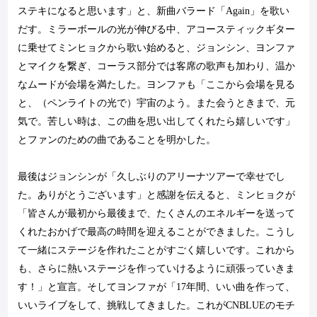
ステキになると思います」と、新曲バラード「
Again
」を歌い
だす。ミラーボールの光が伸びる中、アコースティックギター
に乗せてミンヒョクから歌い始めると、ジョンシン、ヨンファ
とマイクを繋ぎ、コーラス部分では客席の歌声も加わり、温か
なムードが会場を満たした。ヨンファも「ここから会場を見る
と、（ペンライトの光で）宇宙のよう。また会うときまで、元
気で。苦しい時は、この曲を思い出してくれたら嬉しいです」
とファンのための曲であることを明かした。
最後はジョンシンが「久しぶりのアリーナツアーで幸せでし
た。ありがとうございます」と感謝を伝えると、ミンヒョクが
「皆さんが最初から最後まで、たくさんのエネルギーを送って
くれたおかげで最高の時間を迎えることができました。こうし
て一緒にステージを作れたことがすごく嬉しいです。これから
も、さらに熱いステージを作っていけるように頑張っていきま
す！」と宣言。そしてヨンファが「
17
年間、いい曲を作って、
いいライブをして、挑戦してきました。これが
CNBLUE
のモチ