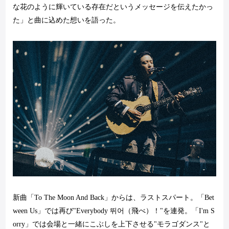
な花のように輝いている存在だというメッセージを伝えたかっ
た」と曲に込めた想いを語った。
新曲「
To The Moon And Back
」からは、ラストスパート。「
Bet
ween Us
」では再び"
Everybody
뛰어（飛べ）！"を連発。「
I'm S
orry
」では会場と一緒にこぶしを上下させる"モラゴダンス"と