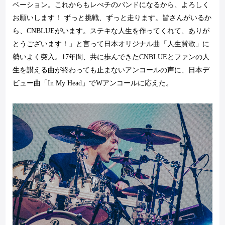
ベーション。これからもレべチのバンドになるから、よろしく
お願いします！ ずっと挑戦、ずっと走ります。皆さんがいるか
ら、
CNBLUE
がいます。ステキな人生を作ってくれて、ありが
とうございます！」と言って日本オリジナル曲「人生賛歌」に
勢いよく突入。
17
年間、共に歩んできた
CNBLUE
とファンの人
生を讃える曲が終わっても止まないアンコールの声に、日本デ
ビュー曲「
In My Head
」で
W
アンコールに応えた。