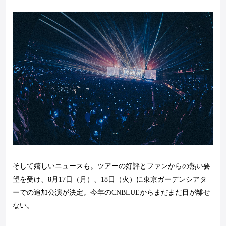
そして嬉しいニュースも。ツアーの好評とファンからの熱い要
望を受け、
8
月
17
日（月）、
18
日（火）に東京ガーデンシアタ
ーでの追加公演が決定。今年の
CNBLUE
からまだまだ目が離せ
ない。