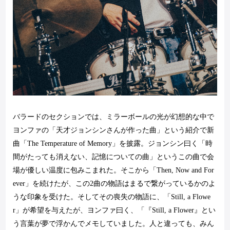
バラードのセクションでは、ミラーボールの光が幻想的な中で
ヨンファの「天才ジョンシンさんが作った曲」という紹介で新
曲「
The Temperature of Memory
」を披露。ジョンシン曰く「時
間がたっても消えない、記憶についての曲」というこの曲で会
場が優しい温度に包みこまれた。そこから「
Then, Now and For
ever
」を続けたが、この
2
曲の物語はまるで繋がっているかのよ
うな印象を受けた。そしてその喪失の物語に、「
Still, a Flowe
r
」が希望を与えたが、ヨンファ曰く、「『
Still, a Flower
』とい
う言葉が夢で浮かんでメモしていました。人と違っても、みん