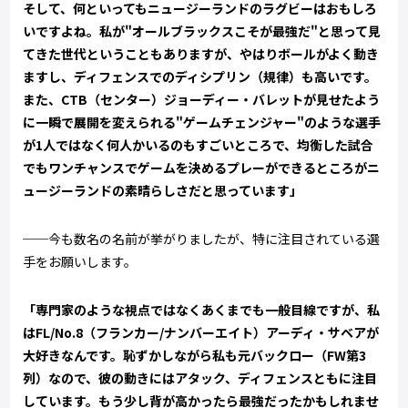
そして、何といってもニュージーランドのラグビーはおもしろ
いですよね。私が"オールブラックスこそが最強だ"と思って見
てきた世代ということもありますが、やはりボールがよく動き
ますし、ディフェンスでのディシプリン（規律）も高いです。
また、CTB（センター）ジョーディー・バレットが見せたよう
に一瞬で展開を変えられる"ゲームチェンジャー"のような選手
が1人ではなく何人かいるのもすごいところで、均衡した試合
でもワンチャンスでゲームを決めるプレーができるところがニ
ュージーランドの素晴らしさだと思っています」
──今も数名の名前が挙がりましたが、特に注目されている選
手をお願いします。
「専門家のような視点ではなくあくまでも一般目線ですが、私
はFL/No.8（フランカー/ナンバーエイト）アーディ・サベアが
大好きなんです。恥ずかしながら私も元バックロー（FW第3
列）なので、彼の動きにはアタック、ディフェンスともに注目
しています。もう少し背が高かったら最強だったかもしれませ