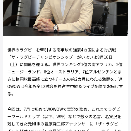
世界のラグビーを牽引する南半球の強豪4カ国による対抗戦
「ザ・ラグビーチャンピオンシップ」がいよいよ8月16日
（土）に開幕を迎える。世界ランキング1位の南アフリカ、2位
ニュージーランド、6位オーストラリア、7位アルゼンチンとま
さに楕円球最高峰に立つ4チームの約2カ月にわたる激闘を、W
OWOWは今年も全12試合を独占生中継＆ライブ配信でお届けす
る。
今回は、7月に初めてWOWOWで実況を務め、これまでラグビ
ーワールドカップ（以下、W杯）などで数々の名言、名実況を
残してきた元NHKの豊原謙二郎アナウンサーに「ザ・ラグビー