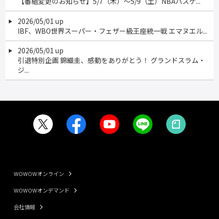
【番組変更のお知らせ】5/7（木）～5/9（土）NBAバスケ...
2026/05/01 up
IBF、WBO世界スーパー・フェザー級王座統一戦 エマヌエル...
2026/05/01 up
引退特別企画 錦織圭、感動をありがとう！ グランドスラム・
ジ...
WOWOWオンライン
WOWOWオンデマンド
会社情報