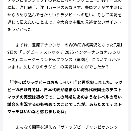
チャンピオンシップ」の見どころをインタビュー。各チームの
現状、注目選手、注目カードのみならず、豊原アナが学生時代
からのめり込んできたというラグビーへの思い、そして実況を
通じて伝えたいことまで、今大会の中継の見逃せないポイント
をうかがった。
──まずは、豊原アナウンサーのWOWOW初実況となった7月1
9日の「ラグビー テストマッチ 2025 インターナショナル シリ
ーズ」ニュージーランドvsフランス（第3戦）についてうかが
います。久しぶりのラグビーの実況はいかがでしたか？
「"やっぱりラグビーはおもしろい！"と再認識しました。ラグ
ビーW杯以外では、日本代表が絡まない海外代表同士のテスト
マッチの実況は初めてで、この時期にあのようなレベルの高い
試合を実況するのも初めてのことでしたが、あらためてテスト
マッチはいいなと感じましたね」
──まもなく開幕を迎える「ザ・ラグビーチャンピオンシッ